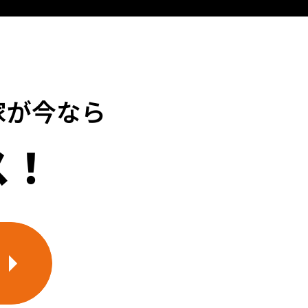
家が今なら
ス！