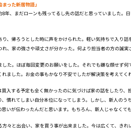
始まった新居物語」
約8年、まだローンも残ってるし先の話だと思っていました。
あり、帰ろうとした時に声をかけられた。軽い気持ちで入り話
つれ、家の強さや頑丈さが分かった。何より担当者の方の誠実
ました。ほぼ毎回変更のお願いをした。それでも嫌な顔せず何
くれました。お金の事もかなり不安でしたが解決策を考えてく
は買入する予定も全く無かったのに気づけば家の話をしたり、
り、慣れてしまい自分本位になってしまう。しかし、新人のう
の思いが伝わったんだと思います。もちろん、新人じゃなくて
る方々と出会い、家を買う事が出来ました。今は広くて、きれ