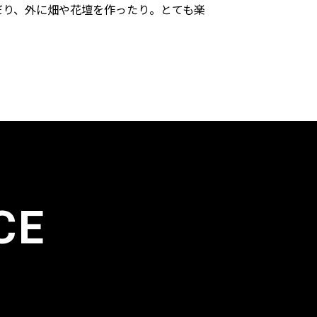
だり、外に畑や花壇を作ったり。とても楽
。
CE