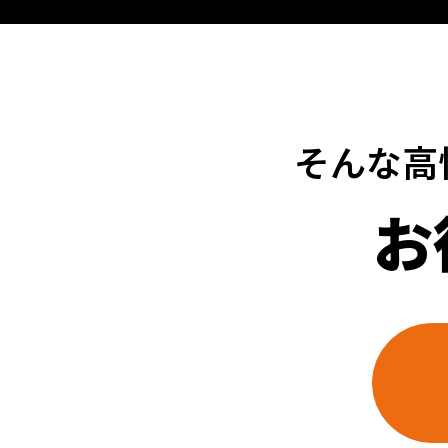
そんな高
お