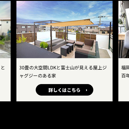
白と
30畳の大空間LDKと富士山が見える屋上ジ
福
！
ャグジーのある家
百
詳しくはこちら