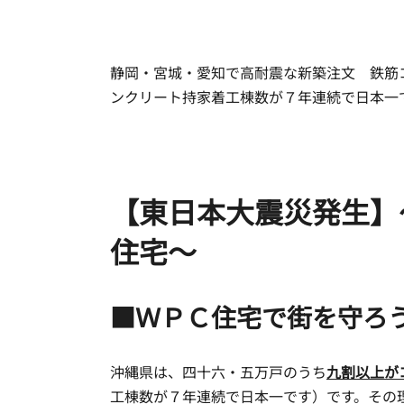
新
日
時
:
静岡・宮城・愛知で高耐震な新築注文 鉄筋
ンクリート持家着工棟数が７年連続で日本一
【東日本大震災発生】
住宅～
■ＷＰＣ住宅で街を守ろ
沖縄県は、四十六・五万戸のうち
九割以上が
工棟数が７年連続で日本一です）です。その