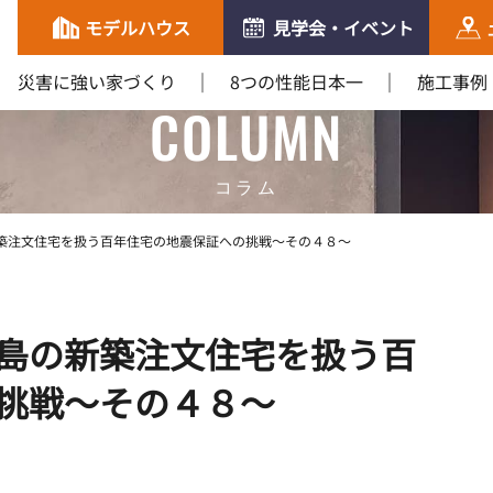
モデルハウス
見学会・イベント
災害に強い家づくり
8つの性能日本一
施工事例
COLUMN
コラム
築注文住宅を扱う百年住宅の地震保証への挑戦～その４８～
島の新築注文住宅を扱う百
挑戦～その４８～