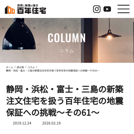
コ
ナ
ン
ビ
テ
ゲ
ン
ー
ツ
シ
COLUMN
へ
ョ
ス
ン
キ
に
ッ
移
コラム
プ
動
ホーム
読み物
コラム
静岡・浜松・富士・三島の新築注文住宅を扱う百年住宅の地震保証への挑戦～その61～
静岡・浜松・富士・三島の新築
注文住宅を扱う百年住宅の地震
保証への挑戦～その61～
最
2019.12.24
2026.02.19
終
更