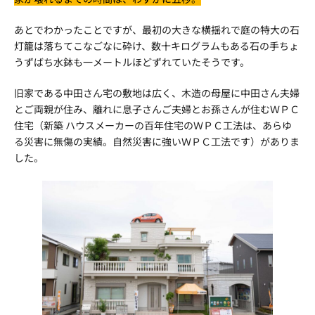
あとでわかったことですが、最初の大きな横揺れで庭の特大の石
灯籠は落ちてこなごなに砕け、数十キログラムもある石の手ちょ
うずばち水鉢も一メートルほどずれていたそうです。
旧家である中田さん宅の敷地は広く、木造の母屋に中田さん夫婦
とご両親が住み、離れに息子さんご夫婦とお孫さんが住むＷＰＣ
住宅（新築 ハウスメーカーの百年住宅のＷＰＣ工法は、あらゆ
る災害に無傷の実績。自然災害に強いＷＰＣ工法です）がありま
した。