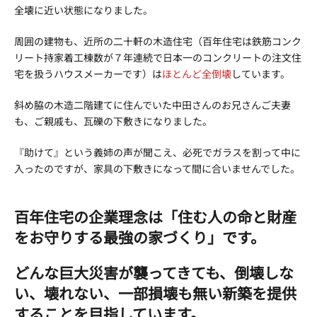
全壊に近い状態になりました。
周囲の建物も、近所の二十軒の木造住宅（百年住宅は鉄筋コンク
リート持家着工棟数が７年連続で日本一のコンクリートの注文住
宅を扱うハウスメーカーです）は
ほとんど全倒壊
しています。
斜め脇の木造二階建てに住んでいた中田さんのお兄さんご夫妻
も、ご親戚も、瓦礫の下敷きになりました。
『助けて』という義姉の声が聞こえ、必死でガラスを割って中に
入ったのですが、家具の下敷きになって間に合いませんでした。
百年住宅の企業理念は「住む人の命と財産
をお守りする最強の家づくり」です。
どんな巨大災害が襲ってきても、倒壊しな
い、壊れない、一部損壊も無い新築を提供
することを目指しています。