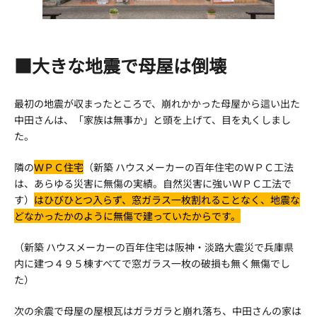
■大きな地震で母屋は倒壊
最初の地震が収まったところで、崩れかかった母屋から這い出た
中田さんは、「家族は無事か」と頭を上げて、目を丸くしまし
た。
隣の
ＷＰＣ住宅
（新築 ハウスメーカーの百年住宅のＷＰＣ工法
は、あらゆる災害に無傷の実績。自然災害に強いＷＰＣ工法で
す）
はひびひとつ入らず、窓ガラス一枚割れることなく、地震な
どなかったかのように無傷で建っていたからです。
（新築 ハウスメーカーの百年住宅は阪神・淡路大震災で兵庫県
内に建つ４９５棟すべてで窓ガラス一枚の破損も無く無傷でし
た）
次の余震で母屋の屋根瓦はガラガラと崩れ落ち、中田さんの家は