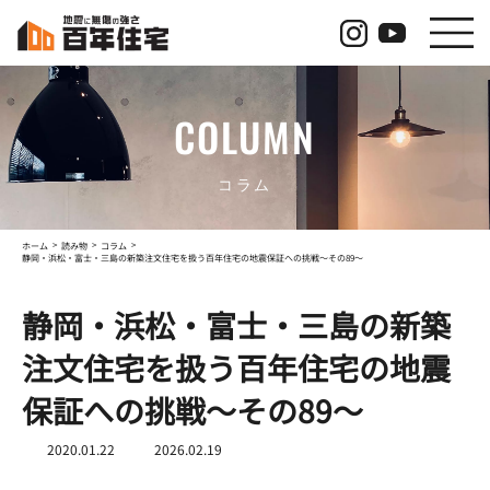
コ
ナ
ン
ビ
テ
ゲ
ン
ー
ツ
シ
COLUMN
へ
ョ
ス
ン
キ
に
ッ
移
コラム
プ
動
ホーム
読み物
コラム
静岡・浜松・富士・三島の新築注文住宅を扱う百年住宅の地震保証への挑戦～その89～
静岡・浜松・富士・三島の新築
注文住宅を扱う百年住宅の地震
保証への挑戦～その89～
最
2020.01.22
2026.02.19
終
更