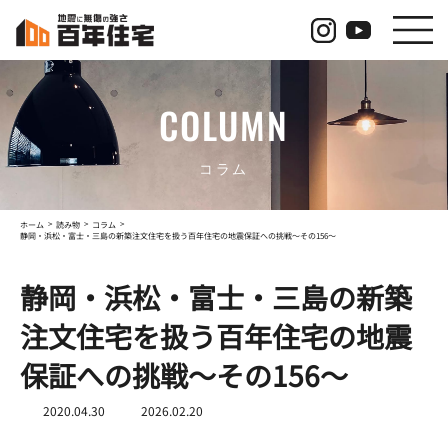
コ
ナ
ン
ビ
テ
ゲ
ン
ー
ツ
シ
COLUMN
へ
ョ
ス
ン
キ
に
ッ
移
コラム
プ
動
ホーム
読み物
コラム
静岡・浜松・富士・三島の新築注文住宅を扱う百年住宅の地震保証への挑戦～その156～
静岡・浜松・富士・三島の新築
注文住宅を扱う百年住宅の地震
保証への挑戦～その156～
最
2020.04.30
2026.02.20
終
更