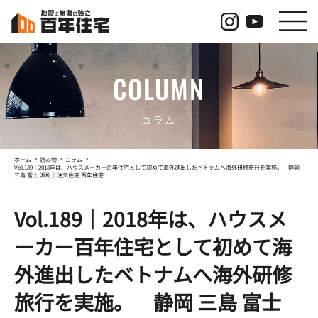
コ
ナ
ン
ビ
テ
ゲ
ン
ー
ツ
シ
COLUMN
へ
ョ
ス
ン
キ
に
ッ
移
コラム
プ
動
ホーム
読み物
コラム
Vol.189｜2018年は、ハウスメーカー百年住宅として初めて海外進出したベトナムへ海外研修旅行を実施。 静岡
三島 富士 浜松｜注文住宅 百年住宅
Vol.189｜2018年は、ハウスメ
ーカー百年住宅として初めて海
外進出したベトナムへ海外研修
旅行を実施。 静岡 三島 富士