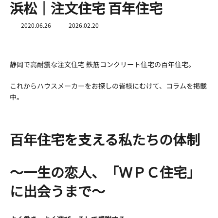
浜松｜注文住宅 百年住宅
最
2020.06.26
2026.02.20
終
更
新
日
静岡で高耐震な注文住宅 鉄筋コンクリート住宅の百年住宅。
時
:
これからハウスメーカーをお探しの皆様にむけて、コラムを掲載
中。
百年住宅を支える私たちの体制
～一生の恋人、「ＷＰＣ住宅」
に出会うまで～