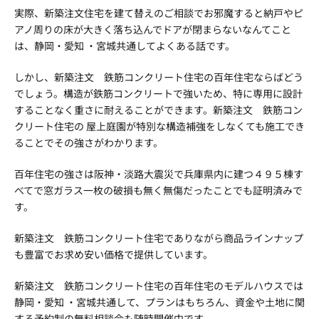
実際、新築注文住宅を建て替えのご相談でお邪魔すると納戸やピ
アノ周りの床が大きく落ち込んでドアが閉まらないなんてこと
は、静岡・愛知 ・宮城共通してよくある話です。
しかし、新築注文 鉄筋コンクリート住宅の百年住宅ならばどう
でしょう。構造が鉄筋コンクリートで強いため、特に専用に設計
することなく重さに耐えることができます。新築注文 鉄筋コン
クリート住宅の 屋上庭園が特別な構造補強をしなくても施工でき
ることでその強さがわかります。
百年住宅の強さは阪神・淡路大震災で兵庫県内に建つ４９５棟す
べてで窓ガラス一枚の破損も無く無傷だったことでも証明済みで
す。
新築注文 鉄筋コンクリート住宅でありながら商品ラインナップ
も豊富でお求め安い価格で提供しています。
新築注文 鉄筋コンクリート住宅の百年住宅のモデルハウスでは
静岡・愛知 ・宮城共通して、プランはもちろん、資金や土地に関
する予約制の無料相談会も随時開催中です。