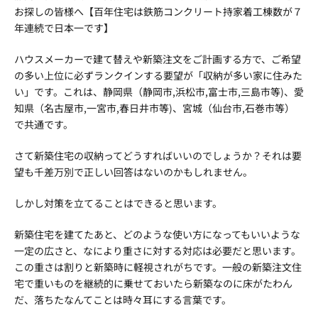
時
お探しの皆様へ【百年住宅は鉄筋コンクリート持家着工棟数が７
:
年連続で日本一です】
ハウスメーカーで建て替えや新築注文をご計画する方で、ご希望
の多い上位に必ずランクインする要望が「収納が多い家に住みた
い」です。これは、静岡県（静岡市,浜松市,富士市,三島市等)、愛
知県（名古屋市,一宮市,春日井市等)、宮城（仙台市,石巻市等）
で共通です。
さて新築住宅の収納ってどうすればいいのでしょうか？それは要
望も千差万別で正しい回答はないのかもしれません。
しかし対策を立てることはできると思います。
新築住宅を建てたあと、どのような使い方になってもいいような
一定の広さと、なにより重さに対する対応は必要だと思います。
この重さは割りと新築時に軽視されがちです。一般の新築注文住
宅で重いものを継続的に乗せておいたら新築なのに床がたわん
だ、落ちたなんてことは時々耳にする言葉です。