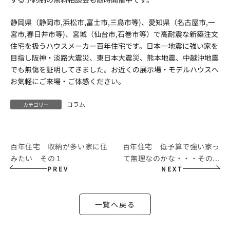
静岡県（静岡市,浜松市,富士市,三島市等)、愛知県（名古屋市,一
宮市,春日井市等)、宮城（仙台市,石巻市等）で高耐震な新築注文
住宅を扱うハウスメーカー百年住宅です。日本一地震に強い家を
目指し阪神・淡路大震災、東日本大震災、熊本地震、中越沖地震
でも無傷を証明してきました。お近くの展示場・モデルハウスへ
お気軽にご来場・ご体感ください。
コラム
カテゴリー
百年住宅 収納が多い家に住
百年住宅 低予算で強い家っ
みたい その１
て無理なのかな・・・その...
PREV
NEXT
一覧へ戻る