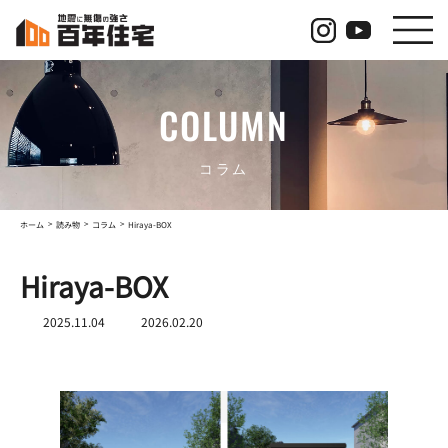
コ
ナ
ン
ビ
テ
ゲ
ン
ー
ツ
シ
COLUMN
へ
ョ
ス
ン
キ
に
ッ
移
コラム
プ
動
ホーム
読み物
コラム
Hiraya-BOX
Hiraya-BOX
最
2025.11.04
2026.02.20
終
更
新
日
時
: