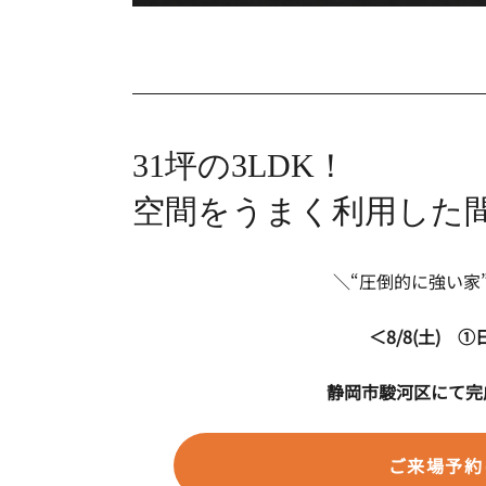
31坪の3LDK！
空間をうまく利用した
＼“圧倒的に強い家
＜8
/8(土) ①
静岡市駿河区にて完
ご来場予約