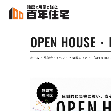
コ
ナ
ン
ビ
テ
ゲ
ン
ー
ツ
シ
へ
ョ
OPEN HOUSE・
ス
ン
キ
に
ッ
移
プ
動
ホーム
見学会・イベント
静岡エリア
【OPEN H