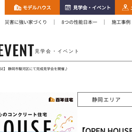
モデルハウス
見学会・イベント
災害に強い家づくり
8つの性能日本一
施工事例
EVENT
見学会・イベント
OUSE】 静岡市駿河区にて完成見学会を開催♪
静岡エリア
【OPEN HOUS