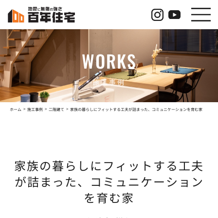
コ
ナ
ン
ビ
テ
ゲ
ン
ー
ツ
シ
WORKS
へ
ョ
ス
ン
キ
に
ッ
移
施工事例
プ
動
ホーム
施工事例
二階建て
家族の暮らしにフィットする工夫が詰まった、コミュニケーションを育む家
家族の暮らしにフィットする工夫
が詰まった、コミュニケーション
を育む家