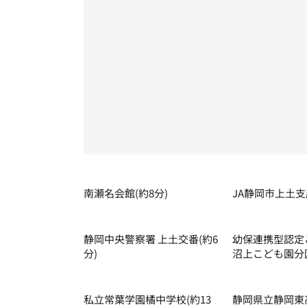
南瀬名会館(約8分)
JA静岡市上⼟⽀店
静岡中央警察署 上⼟交番(約6
幼保連携型認定
分)
沼上こども園分園
私⽴常葉学園橘中学校(約13
静岡県⽴静岡東⾼