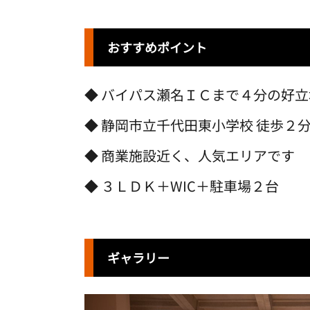
おすすめポイント
バイパス瀬名ＩＣまで４分の好立
静岡市⽴千代⽥東⼩学校 徒歩２
商業施設近く、人気エリアです
３ＬＤＫ＋WIC＋駐車場２台
ギャラリー