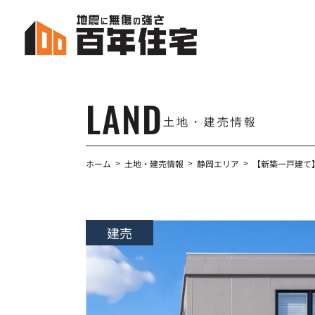
コ
ナ
ン
ビ
テ
ゲ
ン
ー
ツ
シ
へ
ョ
LAND
ス
ン
土地・建売情報
キ
に
ッ
移
プ
動
ホーム
土地・建売情報
静岡エリア
【新築一戸建て
建売