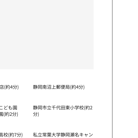
(約4分)
静岡南沼上郵便局(約4分)
こども園
静岡市⽴千代⽥東⼩学校(約2
(約2分)
分)
校(約7分)
私⽴常葉⼤学静岡瀬名キャン