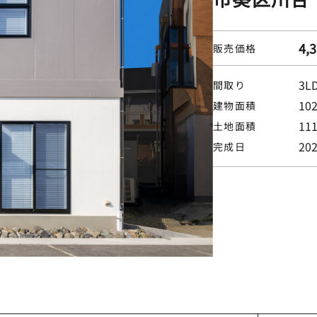
4,
販売価格
3L
間取り
10
建物面積
11
土地面積
20
完成日