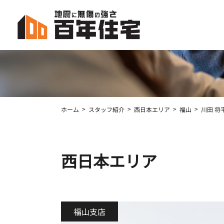
コ
ナ
ン
ビ
テ
ゲ
ン
ー
ツ
シ
へ
ョ
ス
ン
キ
に
ッ
移
ホーム
スタッフ紹介
西日本エリア
福山
川田 将
プ
動
西日本エリア
福山支店