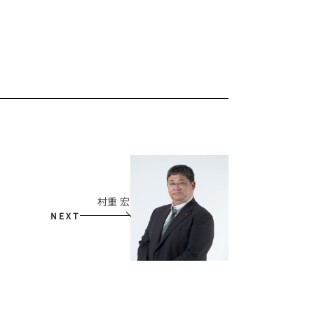
村重 宏
NEXT