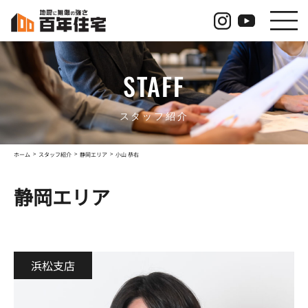
コ
ナ
ン
ビ
テ
ゲ
ン
ー
ツ
シ
STAFF
へ
ョ
ス
ン
キ
に
ッ
移
スタッフ紹介
プ
動
ホーム
スタッフ紹介
静岡エリア
小山 恭右
静岡エリア
浜松支店