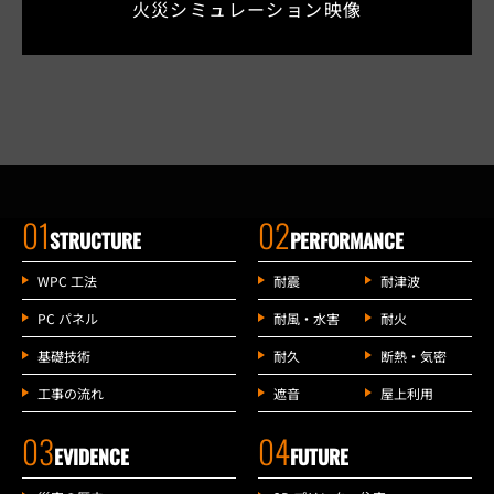
火災シミュレーション映像
01
02
STRUCTURE
PERFORMANCE
WPC 工法
耐震
耐津波
PC パネル
耐風・水害
耐火
基礎技術
耐久
断熱・気密
工事の流れ
遮音
屋上利用
03
04
EVIDENCE
FUTURE