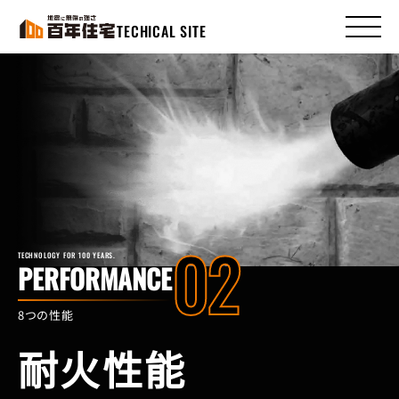
コ
ナ
ン
ビ
TECHICAL SITE
テ
ゲ
ン
ー
ツ
シ
へ
ョ
ス
ン
キ
に
ッ
移
プ
動
02
TECHNOLOGY FOR 100 YEARS.
PERFORMANCE
8つの性能
耐火性能