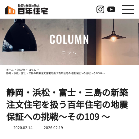
コ
ナ
ン
ビ
テ
ゲ
ン
ー
ツ
シ
COLUMN
へ
ョ
ス
ン
キ
に
ッ
移
コラム
プ
動
ホーム
読み物
コラム
静岡・浜松・富士・三島の新築注文住宅を扱う百年住宅の地震保証への挑戦～その109 ～
静岡・浜松・富士・三島の新築
注文住宅を扱う百年住宅の地震
保証への挑戦～その109 ～
最
2020.02.14
2026.02.19
終
更