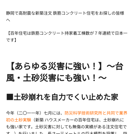
新
日
静岡で高耐震な新築注文 鉄筋コンクリート住宅をお探しの皆様
時
へ
:
【百年住宅は鉄筋コンクリート持家着工棟数が７年連続で日本一
です】
【あらゆる災害に強い！】～台
風・土砂災害にも強い！～
■土砂崩れを自力でくい止めた家
今年（二〇一一年）七月には、
防災科学技術研究所と共同で業界
初の土砂実験
（新築 ハウスメーカーの百年住宅は、土砂崩れに
も強い家です。土砂災害に対しても無傷の実績がある注文住宅で
す。）を行いました。長さ一三メートルの巨大模型を設置し、四