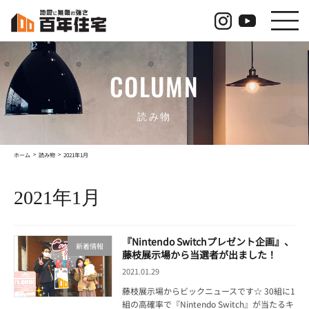
コ
ナ
ン
ビ
テ
ゲ
ン
ー
ツ
シ
COLUMN
へ
ョ
ス
ン
キ
に
ッ
移
読み物
プ
動
ホーム
読み物
2021年1月
2021年1月
『Nintendo Switchプレゼント企画』、
新着情報
藤枝展示場から当選者が出ました！
2021.01.29
藤枝展示場からビックニュースです☆ 30組に1
組の高確率で『Nintendo Switch』が当たるキ