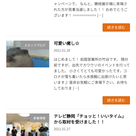
ャンペーンで、 なんと、藤枝展示場に来場さ
れた方が見事当選しました！！ おめでとうご
ざいます！ =========== […]
続きを読む
可愛い癒し☆
スタッフブログ
2021.01.28
はじめまして！ 岩国営業所の竹谷です。 随分
前ですが、出先でカワウソのイベントを行って
ました。 小さくてとても可愛かったです。コ
ロナが落ち着いたら水族館に出掛けたいと思
います♪ 是非お気軽にご来場下さい。お待ち
しておりま […]
続きを読む
テレビ静岡「チョッと！いいタイム」
新着情報
から取材を受けました！！
2021.01.27