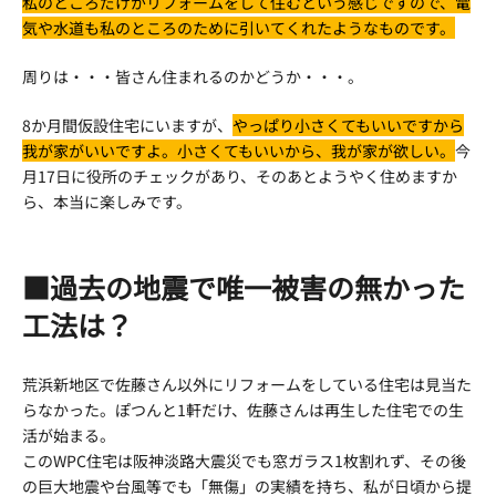
私のところだけがリフォームをして住むという感じですので、電
気や水道も私のところのために引いてくれたようなものです。
周りは・・・皆さん住まれるのかどうか・・・。
8か月間仮設住宅にいますが、
やっぱり小さくてもいいですから
我が家がいいですよ。小さくてもいいから、我が家が欲しい。
今
月17日に役所のチェックがあり、そのあとようやく住めますか
ら、本当に楽しみです。
■過去の地震で唯一被害の無かった
工法は？
荒浜新地区で佐藤さん以外にリフォームをしている住宅は見当た
らなかった。ぽつんと1軒だけ、佐藤さんは再生した住宅での生
活が始まる。
このWPC住宅は阪神淡路大震災でも窓ガラス1枚割れず、その後
の巨大地震や台風等でも「無傷」の実績を持ち、私が日頃から提