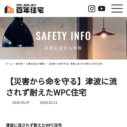
コ
ナ
ン
ビ
テ
ゲ
ン
ー
ツ
シ
SAFETY INFO
へ
ョ
ス
ン
キ
に
ッ
移
災害お役立ち情報
プ
動
ホーム
読み物
災害お役立ち情報
【災害から命を守る】津波に流されず耐えたWPC住宅
【災害から命を守る】津波に流
されず耐えたWPC住宅
最
2020.05.07
2026.02.21
終
更
新
日
津波に流されず耐えたWPC住宅