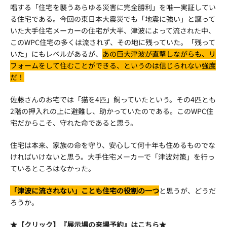
唱する「住宅を襲うあらゆる災害に完全勝利」を唯一実証してい
る住宅である。今回の東日本大震災でも「地震に強い」と謳って
いた大手住宅メーカーの住宅が大半、津波によって流された中、
このWPC住宅の多くは流されず、その地に残っていた。「残って
いた」にもレベルがあるが、
あの巨大津波が直撃しながらも、リ
フォームをして住むことができる、というのは信じられない強度
だ！
佐藤さんのお宅では「猫を4匹」飼っていたという。その4匹とも
2階の押入れの上に避難し、助かっていたのである。このWPC住
宅だからこそ、守れた命であると思う。
住宅は本来、家族の命を守り、安心して何十年も住めるものでな
ければいけないと思う。大手住宅メーカーで「津波対策」を行っ
ているところはなかった。
「津波に流されない」ことも住宅の役割の一つ
と思うが、どうだ
ろうか。
★【クリック】『展示場の来場予約』はこちら★