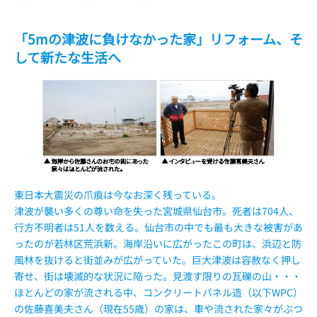
時
:
「5mの津波に負けなかった家」リフォーム、そ
して新たな生活へ
東日本大震災の爪痕は今なお深く残っている。
津波が襲い多くの尊い命を失った宮城県仙台市。死者は704人、
行方不明者は51人を数える。仙台市の中でも最も大きな被害があ
ったのが若林区荒浜新。海岸沿いに広がったこの町は、浜辺と防
風林を抜けると街並みが広がっていた。巨大津波は容赦なく押し
寄せ、街は壊滅的な状況に陥った。見渡す限りの瓦礫の山・・・
ほとんどの家が流される中、コンクリートパネル造（以下WPC）
の佐藤喜美夫さん（現在55歳）の家は、車や流された家々がぶつ