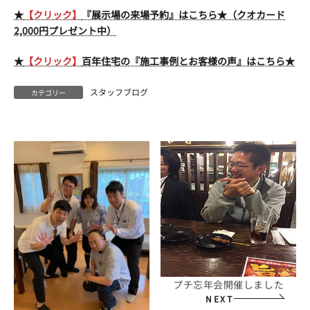
★
【クリック】
『展示場の来場予約』はこちら★（クオカード
2,000円プレゼント中）
★
【クリック】
百年住宅の『施工事例とお客様の声』はこちら★
スタッフブログ
カテゴリー
プチ忘年会開催しました
NEXT