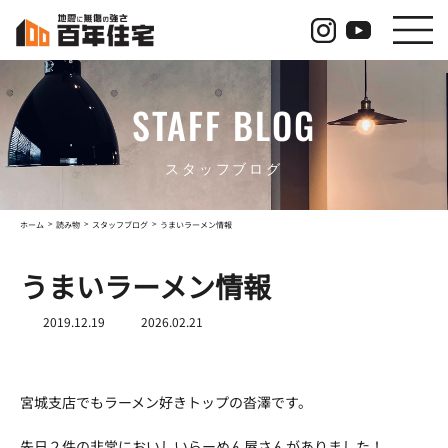
コ
ナ
ン
ビ
テ
ゲ
ン
ー
ツ
シ
STAFF BLOG
へ
ョ
ス
ン
キ
に
ッ
移
スタッフブログ
プ
動
ホーム
読み物
スタッフブログ
うまいラーメン情報
うまいラーメン情報
最
2019.12.19
2026.02.21
終
更
新
日
宮城支店でもラーメン好きトップの沓澤です。
時
:
先日２件の非常においしいらーめん屋さんがありました！