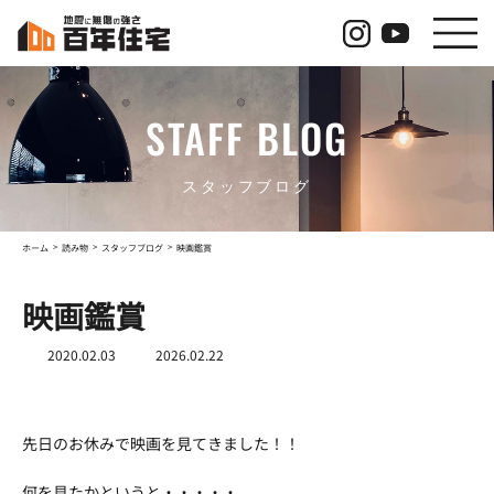
コ
ナ
ン
ビ
テ
ゲ
ン
ー
ツ
シ
STAFF BLOG
へ
ョ
ス
ン
キ
に
ッ
移
スタッフブログ
プ
動
ホーム
読み物
スタッフブログ
映画鑑賞
映画鑑賞
最
2020.02.03
2026.02.22
終
更
新
日
先日のお休みで映画を見てきました！！
時
:
何を見たかというと・・・・・。