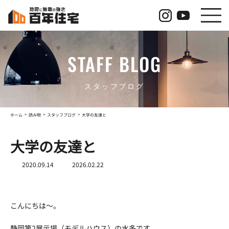
コ
ナ
ン
ビ
テ
ゲ
ン
ー
ツ
シ
STAFF BLOG
へ
ョ
ス
ン
キ
に
ッ
移
スタッフブログ
プ
動
ホーム
読み物
スタッフブログ
大学の友達と
大学の友達と
最
2020.09.14
2026.02.22
終
更
新
日
こんにちは～。
時
:
静岡第2展示場（モデルハウス）の水多です。