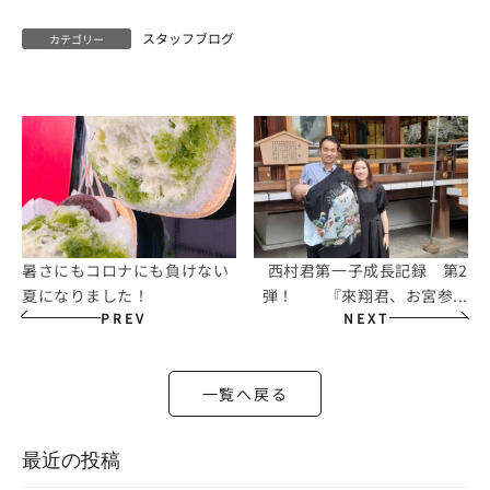
スタッフブログ
カテゴリー
暑さにもコロナにも負けない
西村君第一子成長記録 第2
夏になりました！
弾！ 『來翔君、お宮参...
PREV
NEXT
一覧へ戻る
最近の投稿