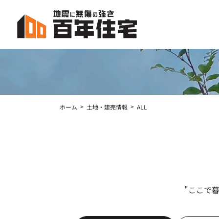
コ
ナ
ン
ビ
テ
ゲ
ン
ー
ツ
シ
へ
ョ
ス
ン
キ
に
ッ
移
ホーム
土地・建売情報
ALL
プ
動
"ここで