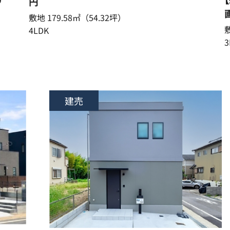
円
敷地 179.58㎡（54.32坪）
敷
4LDK
3
建売