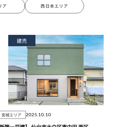
リア
西日本エリア
建売
宮城エリア
2025.10.10
新築一戸建】 仙台市太白区東中田 西区