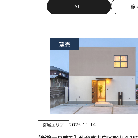
ALL
静
建売
宮城エリア
2025.11.14
【新築一戸建て】仙台市太白区郡山
4,18