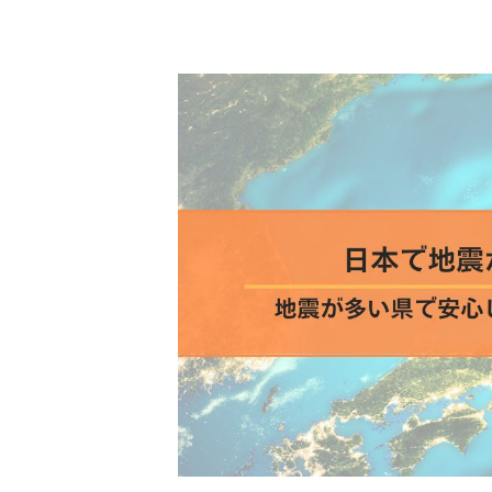
新
日
時
: