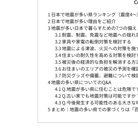
C
1
日本で地震が多い県ランキング（震度4～
2
日本で地震が多い理由をご紹介
3
地震が多い日本で暮らすための7つの備え
3.1
耐震、制震、免震など地震への揺れ
3.2
家具や家電の転倒対策を検討する
3.3
地震による津波、火災への対策を施
3.4
住まいの耐久性を高める対策を検討
3.5
被災後の経済的な負担を解消する方
3.6
お住まいのエリアの被災の予測を確
3.7
防災グッズや備蓄、避難について検
4
地震の多い県についてのQ&A
4.1
Q.地震が多い県に住むことは危険で
4.2
Q.古い家でも地震対策は可能ですか
4.3
Q.今後発生する可能性のある大きな
5
まとめ｜地震の多い県での家づくりは「