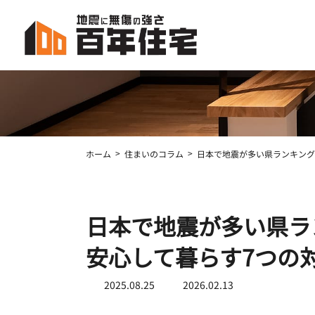
コ
ナ
ン
ビ
テ
ゲ
ン
ー
ツ
シ
へ
ョ
ス
ン
キ
に
ッ
移
ホーム
住まいのコラム
日本で地震が多い県ランキング
プ
動
日本で地震が多い県ラ
安心して暮らす7つの
最
2025.08.25
2026.02.13
終
更