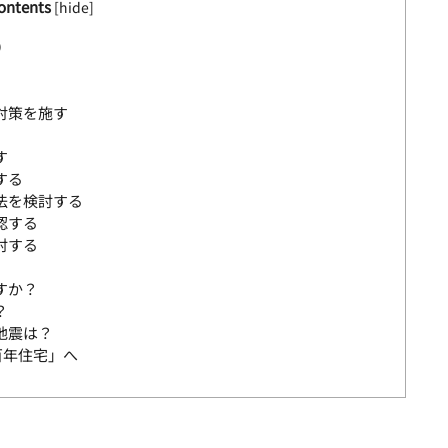
ontents
[
hide
]
）
対策を施す
す
する
法を検討する
認する
討する
すか？
？
地震は？
百年住宅」へ